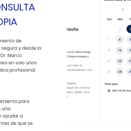
ONSULTA
PIA
miento de
 segura y desde la
 Dr. Marco
ínea en solo unos
ica profesional
ramienta para
o una
n ayudar a
ntes de que se