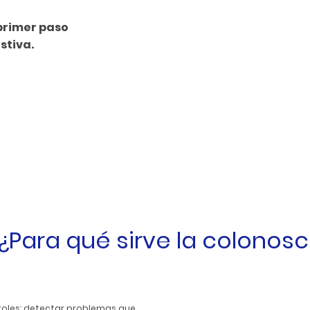
primer paso
stiva.
¿Para qué sirve la colonos
roles: detectar problemas que