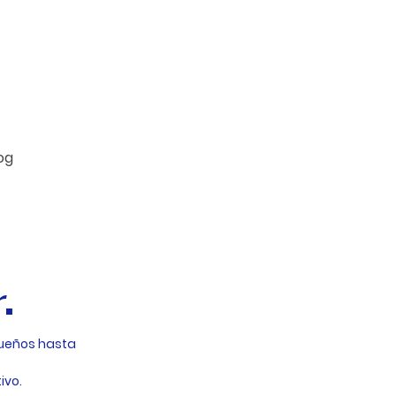
og
r
.
queños hasta
ivo.