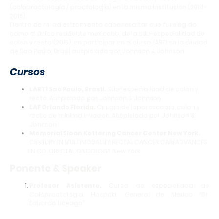
(coloproctología / proctología) en la misma institución (2014-
2016).
Dentro de mi adiestramiento cabe resaltar que fui elegido
como el único residente mexicano, de la sub-especialidad de
colon y recto (2015), en participar en el curso LARTI en la ciudad
de Sao Paulo, Brasil auspiciado por Johnson & Johnson.
Cursos
LARTI Sao Paulo, Brasil.
Sub-especialidad de colon y
recto. Auspiciado por Johnson & Johnson
LAF Orlando Florida.
Cirugía de laparoscopía, colon y
recto de mínima invasión. Auspiciado por Johnson &
Johnson
Memorial Sloan Kettering Cancer Center New York.
CENTURY IN MULTIMODALITY RECTAL CANCER CAREADVANCES
IN COLORECTAL ONCOLOGY New York
Ponente & Speaker
Profesor Asistente.
Curso de especialidad de
Coloproctología. Hospital General de México “Dr.
Eduardo Liceaga”.