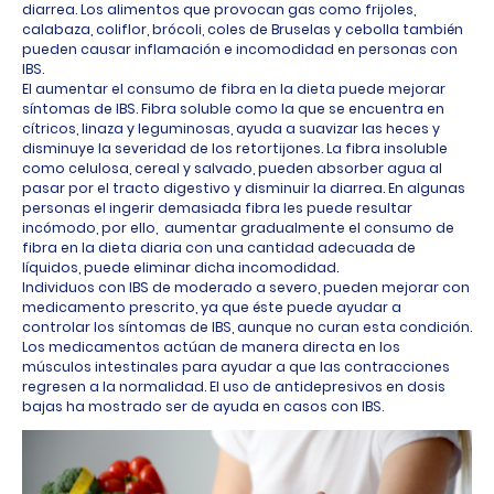
diarrea. Los alimentos que provocan gas como frijoles,
calabaza, coliflor, brócoli, coles de Bruselas y cebolla también
pueden causar inflamación e incomodidad en personas con
IBS.
El aumentar el consumo de fibra en la dieta puede mejorar
síntomas de IBS. Fibra soluble como la que se encuentra en
cítricos, linaza y leguminosas, ayuda a suavizar las heces y
disminuye la severidad de los retortijones. La fibra insoluble
como celulosa, cereal y salvado, pueden absorber agua al
pasar por el tracto digestivo y disminuir la diarrea. En algunas
personas el ingerir demasiada fibra les puede resultar
incómodo, por ello, aumentar gradualmente el consumo de
fibra en la dieta diaria con una cantidad adecuada de
líquidos, puede eliminar dicha incomodidad.
Individuos con IBS de moderado a severo, pueden mejorar con
medicamento prescrito, ya que éste puede ayudar a
controlar los síntomas de IBS, aunque no curan esta condición.
Los medicamentos actúan de manera directa en los
músculos intestinales para ayudar a que las contracciones
regresen a la normalidad. El uso de antidepresivos en dosis
bajas ha mostrado ser de ayuda en casos con IBS.