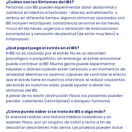
¿Cuáles son los Síntomas del IBS?
Personas con IBS pueden experimentar dolor abdominal y
cambios en hábitos intestinales –diarrea, estreñimiento, o
ambos en diferente tiempo. Algunos síntomas asociados con
IBS incluyen retortijones, consistencia anormal en las heces,
moco en las heces, urgencia o sensación de evacuaciones
incompletas y sensación de plenitud (de estar muy lleno) e
inflamación.
¿Qué papel juega el estrés en el IBS?
El IBS no es causado por el estrés. No es un desorden
psicológico o psiquiátrico, sin embargo, el estrés emocional
puede contribuir al IBS. Mucha gente puede experimentar
náuseas o diarrea cuando están nerviosos o en momentos de
ansiedad. Mientras no seamos capaces de controlar el efecto
que el estrés tiene en nuestros intestinos, el reducir causantes
del estrés en nuestras vidas, puede ayudar a aliviar los
síntomas del IBS.
A pesar de no existir obstrucción física, los pacientes pueden
percibir calambres (retortijones) o bloqueo funcional.
¿Cómo puedo saber si se trata de IBS o algo más?
Es esencial realizar una historia médica cuidadosa y un
examen físico por un cirujano de colon y recto a fin de
descartar desordenes más serios. Las pruebas pueden incluir