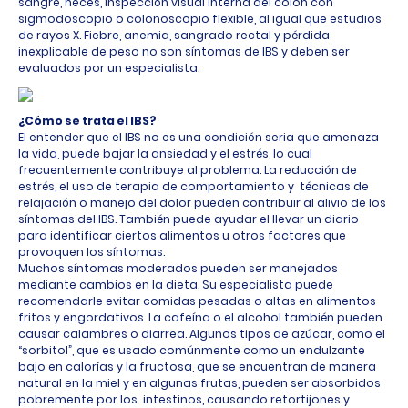
sangre, heces, inspección visual interna del colon con
sigmodoscopio o colonoscopio flexible, al igual que estudios
de rayos X. Fiebre, anemia, sangrado rectal y pérdida
inexplicable de peso no son síntomas de IBS y deben ser
evaluados por un especialista.
¿Cómo se trata el IBS?
El entender que el IBS no es una condición seria que amenaza
la vida, puede bajar la ansiedad y el estrés, lo cual
frecuentemente contribuye al problema. La reducción de
estrés, el uso de terapia de comportamiento y técnicas de
relajación o manejo del dolor pueden contribuir al alivio de los
síntomas del IBS. También puede ayudar el llevar un diario
para identificar ciertos alimentos u otros factores que
provoquen los síntomas.
Muchos síntomas moderados pueden ser manejados
mediante cambios en la dieta. Su especialista puede
recomendarle evitar comidas pesadas o altas en alimentos
fritos y engordativos. La cafeína o el alcohol también pueden
causar calambres o diarrea. Algunos tipos de azúcar, como el
“sorbitol”, que es usado comúnmente como un endulzante
bajo en calorías y la fructosa, que se encuentran de manera
natural en la miel y en algunas frutas, pueden ser absorbidos
pobremente por los intestinos, causando retortijones y