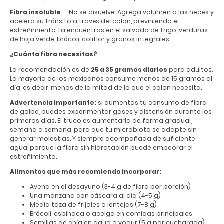
Fibra insoluble
— No se disuelve. Agrega volumen a las heces y
acelera su tránsito a través del colon, previniendo el
estreñimiento. La encuentras en el salvado de trigo, verduras
de hoja verde, brócoli, coliflor y granos integrales.
¿Cuánta fibra necesitas?
La recomendación es de
25 a 35 gramos diarios
para adultos.
La mayoría de los mexicanos consume menos de 15 gramos al
día, es decir, menos de la mitad de lo que el colon necesita.
Advertencia importante:
si aumentas tu consumo de fibra
de golpe, puedes experimentar gases y distensión durante los
primeros días. El truco es aumentarla de forma gradual,
semana a semana, para que tu microbiota se adapte sin
generar molestias. Y siempre acompañada de suficiente
agua, porque la fibra sin hidratación puede empeorar el
estreñimiento.
Alimentos que más recomiendo incorporar:
Avena en el desayuno (3-4 g de fibra por porción)
Una manzana con cáscara al día (4-5 g)
Media taza de frijoles o lentejas (7-8 g)
Brócoli, espinaca o acelga en comidas principales
Semillas de chía en agua o yogur (5 g por cucharada)