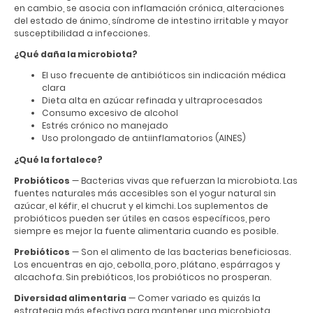
en cambio, se asocia con inflamación crónica, alteraciones
del estado de ánimo, síndrome de intestino irritable y mayor
susceptibilidad a infecciones.
¿Qué daña la microbiota?
El uso frecuente de antibióticos sin indicación médica
clara
Dieta alta en azúcar refinada y ultraprocesados
Consumo excesivo de alcohol
Estrés crónico no manejado
Uso prolongado de antiinflamatorios (AINES)
¿Qué la fortalece?
Probióticos
— Bacterias vivas que refuerzan la microbiota. Las
fuentes naturales más accesibles son el yogur natural sin
azúcar, el kéfir, el chucrut y el kimchi. Los suplementos de
probióticos pueden ser útiles en casos específicos, pero
siempre es mejor la fuente alimentaria cuando es posible.
Prebióticos
— Son el alimento de las bacterias beneficiosas.
Los encuentras en ajo, cebolla, poro, plátano, espárragos y
alcachofa. Sin prebióticos, los probióticos no prosperan.
Diversidad alimentaria
— Comer variado es quizás la
estrategia más efectiva para mantener una microbiota